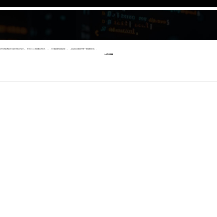
技术如何引领未来的深入探讨。。作为Ansys的重要合作伙伴，，，，888集团数码受邀参加，，，，设立展台讲解并带来一系列案例分享。。
大会亮点回顾