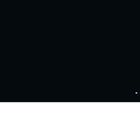
888集团问学
智算基础设施
算力调度加速
智算中心